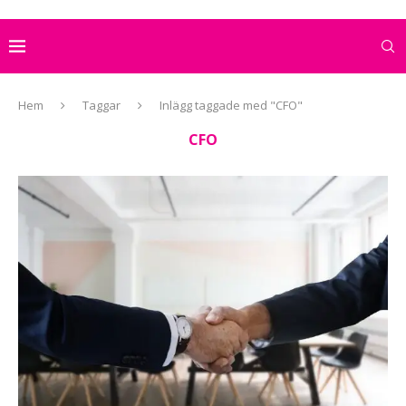
Hem
Taggar
Inlägg taggade med "CFO"
CFO