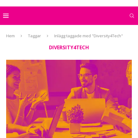
Hem
Taggar
Inlägg taggade med "Diversity4Tech"
DIVERSITY4TECH