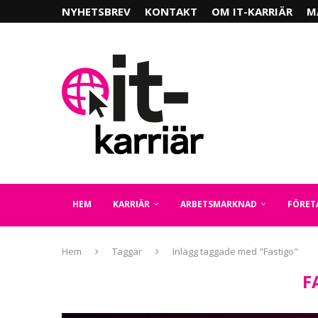
NYHETSBREV
KONTAKT
OM IT-KARRIÄR
M
HEM
KARRIÄR
ARBETSMARKNAD
FÖRET
Hem
Taggar
Inlägg taggade med "Fastigo"
F