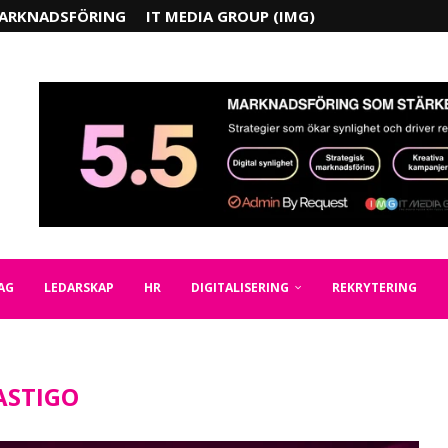
ARKNADSFÖRING
IT MEDIA GROUP (IMG)
AG
LEDARSKAP
HR
DIGITALISERING
REKRYTERING
ASTIGO