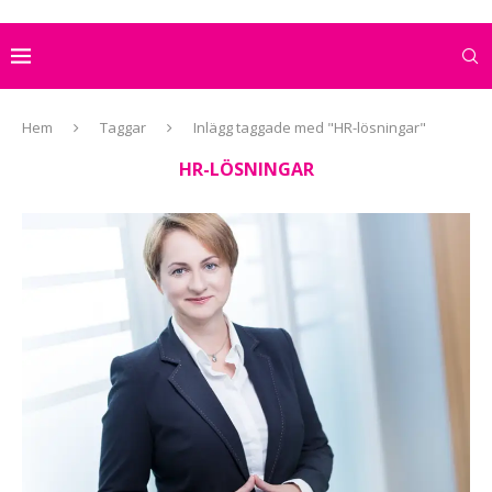
Hem
Taggar
Inlägg taggade med "HR-lösningar"
HR-LÖSNINGAR