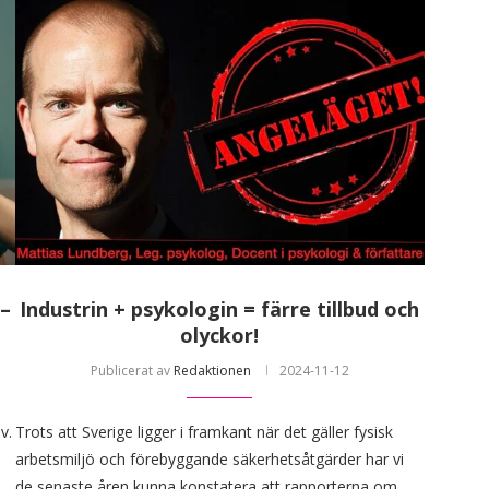
 –
Industrin + psykologin = färre tillbud och
olyckor!
Publicerat av
Redaktionen
2024-11-12
v.
Trots att Sverige ligger i framkant när det gäller fysisk
arbetsmiljö och förebyggande säkerhetsåtgärder har vi
de senaste åren kunna konstatera att rapporterna om