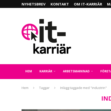
NYHETSBREV
KONTAKT
OM IT-KARRIÄR
M
HEM
KARRIÄR
ARBETSMARKNAD
FÖRET
Hem
Taggar
Inlägg taggade med "industrin"
IN