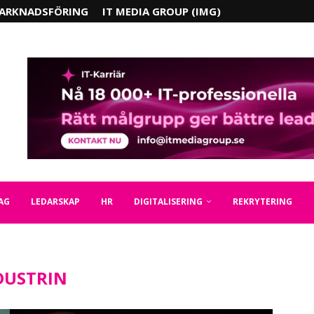
ARKNADSFÖRING
IT MEDIA GROUP (IMG)
AG
LEDARSKAP
HR
DIGITALISERING
REKRYTERING
DUSTRIN