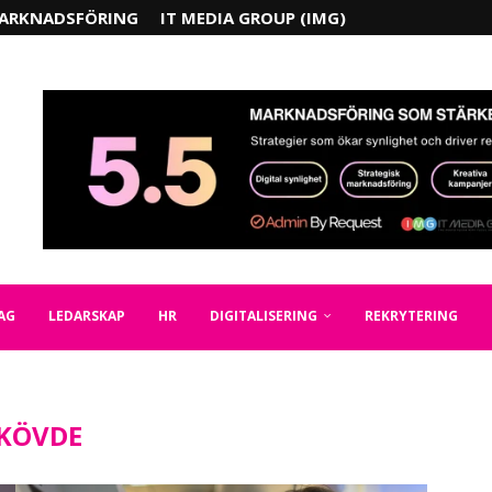
ARKNADSFÖRING
IT MEDIA GROUP (IMG)
AG
LEDARSKAP
HR
DIGITALISERING
REKRYTERING
KÖVDE