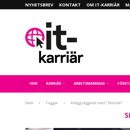
NYHETSBREV
KONTAKT
OM IT-KARRIÄR
M
HEM
KARRIÄR
ARBETSMARKNAD
FÖRET
Hem
Taggar
Inlägg taggade med "Skövde"
S