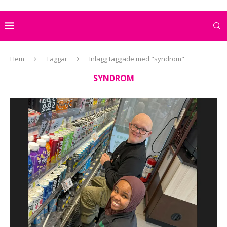
Hem
Taggar
Inlägg taggade med "syndrom"
SYNDROM