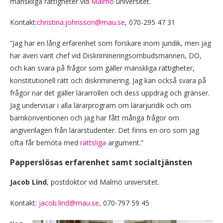
mänskliga rättigheter vid
Malmö
universitet.
Kontakt:
christina.johnsson@mau.se
, 070-295 47 31
”Jag har en lång erfarenhet som forskare inom juridik, men jag
har även varit chef vid Diskrimineringsombudsmannen, DO,
och kan svara på frågor som gäller mänskliga rättigheter,
konstitutionell rätt och diskriminering. Jag kan också svara på
frågor när det gäller lärarrollen och dess uppdrag och gränser.
Jag undervisar i alla lärarprogram om lärarjuridik och om
barnkonventionen och jag har fått många frågor om
angiverilagen från lärarstudenter. Det finns en oro som jag
ofta får bemöta med
rättsliga
argument.”
Papperslösas erfarenhet samt socialtjänsten
Jacob Lind
, postdoktor vid Malmö universitet.
Kontakt:
jacob.lind@mau.se
, 070-797 59 45