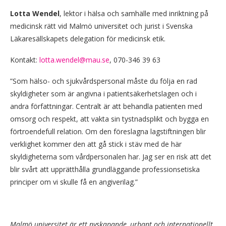
Lotta Wendel
, lektor i hälsa och samhälle med inriktning på
medicinsk rätt vid Malmö universitet och jurist i Svenska
Läkaresällskapets delegation för medicinsk etik.
Kontakt:
lotta.wendel@mau.se
, 070-346 39 63
”Som hälso- och sjukvårdspersonal måste du följa en rad
skyldigheter som är angivna i patientsäkerhetslagen och i
andra författningar. Centralt är att behandla patienten med
omsorg och respekt, att vakta sin tystnadsplikt och bygga en
förtroendefull relation. Om den föreslagna lagstiftningen blir
verklighet kommer den att gå stick i stäv med de här
skyldigheterna som vårdpersonalen har. Jag ser en risk att det
blir svårt att upprätthålla grundläggande professionsetiska
principer om vi skulle få en angiverilag.”
Malmö universitet är ett nyskapande, urbant och internationellt