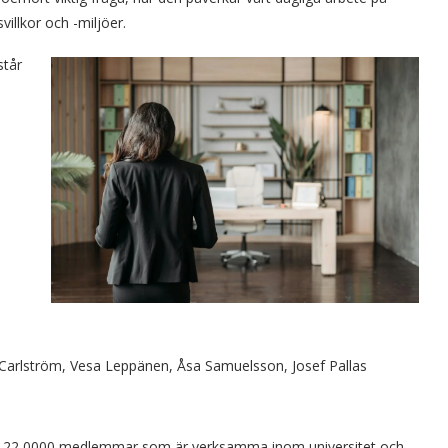
llkor och -miljöer.
står
s
 Carlström, Vesa Leppänen, Åsa Samuelsson, Josef Pallas
irka 22 0000 medlemmar som är verksamma inom universitet och