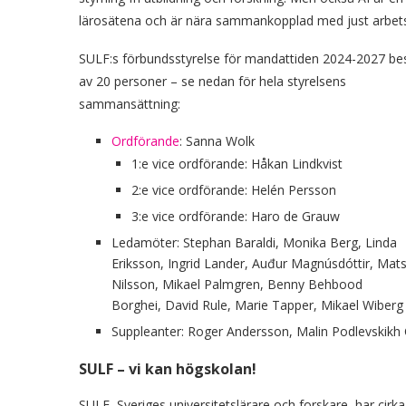
lärosätena och är nära sammankopplad med just arbetsvi
SULF:s förbundsstyrelse för mandattiden 2024-2027 be
av 20 personer – se nedan för hela styrelsens
sammansättning:
Ordförande
: Sanna Wolk
1:e vice ordförande: Håkan Lindkvist
2:e vice ordförande: Helén Persson
3:e vice ordförande: Haro de Grauw
Ledamöter: Stephan Baraldi, Monika Berg, Linda
Eriksson, Ingrid Lander, Auđur Magnúsdóttir, Mat
Nilsson, Mikael Palmgren, Benny Behbood
Borghei, David Rule, Marie Tapper, Mikael Wiberg
Suppleanter: Roger Andersson, Malin Podlevskikh
SULF – vi kan högskolan!
SULF, Sveriges universitetslärare och forskare, har c