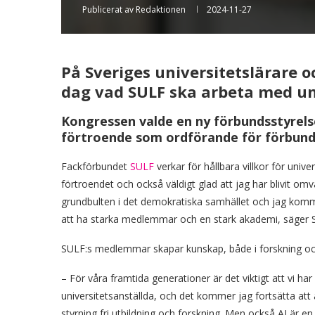
Publicerat av
Redaktionen
2024-11-27
På Sveriges universitetslärare 
dag vad SULF ska arbeta med u
Kongressen valde en ny förbundsstyrels
förtroende som ordförande för förbund
Fackförbundet
SULF
verkar för hållbara villkor för unive
förtroendet och också väldigt glad att jag har blivit om
grundbulten i det demokratiska samhället och jag kommer 
att ha starka medlemmar och en stark akademi, säger 
SULF:s medlemmar skapar kunskap, både i forskning oc
– För våra framtida generationer är det viktigt att vi har
universitetsanställda, och det kommer jag fortsätta att a
styrning fri utbildning och forskning. Men också AI är en