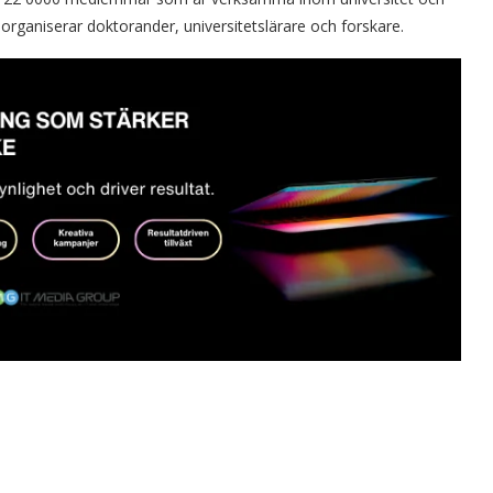
rganiserar doktorander, universitetslärare och forskare.