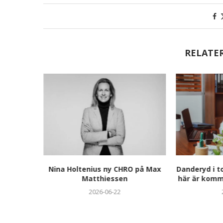
RELATE
a
Nina Holtenius ny CHRO på Max
Danderyd i t
ngeliki
Matthiessen
här är komm
uropean
2026-06-22
026