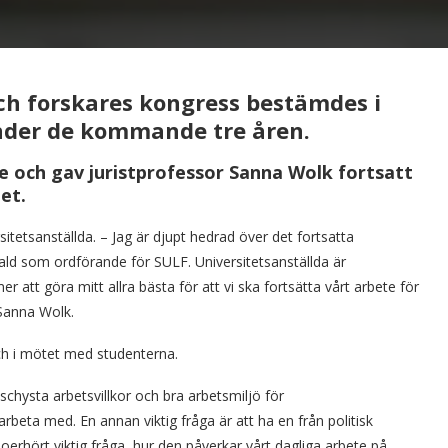
och forskares kongress bestämdes i
nder de kommande tre åren.
e och gav juristprofessor Sanna Wolk fortsatt
et.
rsitetsanställda. – Jag är djupt hedrad över det fortsatta
vald som ordförande för SULF. Universitetsanställda är
att göra mitt allra bästa för att vi ska fortsätta vårt arbete för
Sanna Wolk.
h i mötet med studenterna.
 schysta arbetsvillkor och bra arbetsmiljö för
rbeta med. En annan viktig fråga är att ha en från politisk
 oerhört viktig fråga, hur den påverkar vårt dagliga arbete på