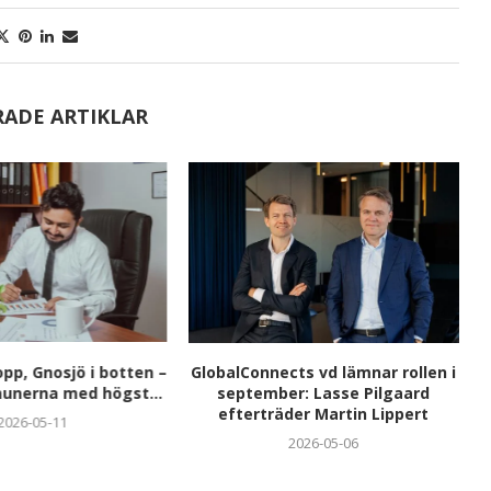
RADE ARTIKLAR
opp, Gnosjö i botten –
GlobalConnects vd lämnar rollen i
unerna med högst...
september: Lasse Pilgaard
efterträder Martin Lippert
2026-05-11
2026-05-06