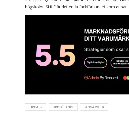
högskolor. SULF är det enda fackförbundet som enbart o
JURISTEN
ORDFÖRANDE
SANNA WOLK