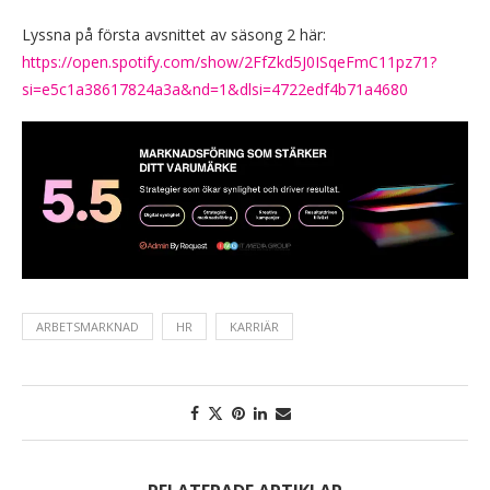
Lyssna på första avsnittet av säsong 2 här:
https://open.spotify.com/show/2FfZkd5J0ISqeFmC11pz71?
si=e5c1a38617824a3a&nd=1&dlsi=4722edf4b71a4680
ARBETSMARKNAD
HR
KARRIÄR