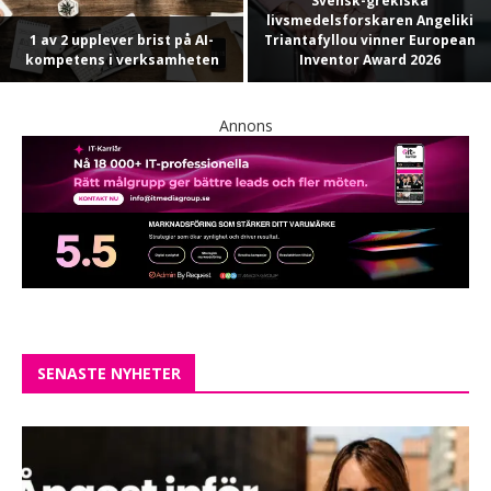
Svensk-grekiska
livsmedelsforskaren Angeliki
1 av 2 upplever brist på AI-
Triantafyllou vinner European
kompetens i verksamheten
Inventor Award 2026
Annons
SENASTE NYHETER