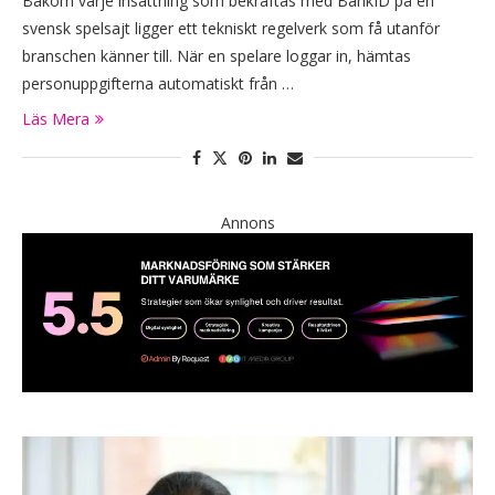
Bakom varje insättning som bekräftas med BankID på en
svensk spelsajt ligger ett tekniskt regelverk som få utanför
branschen känner till. När en spelare loggar in, hämtas
personuppgifterna automatiskt från …
Läs Mera
Annons