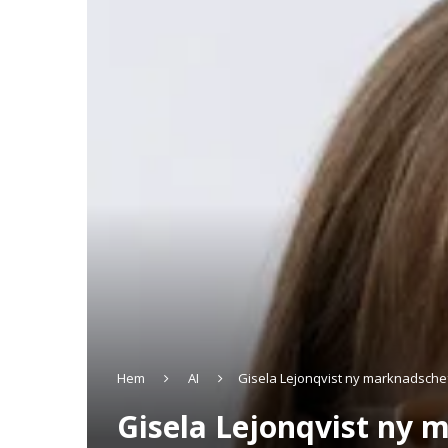
Hem
AI
Gisela Lejonqvist ny marknadsche
Gisela Lejonqvist ny 