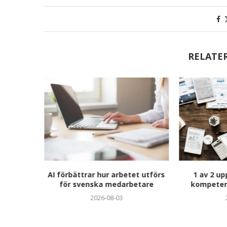
RELATE
Kristin
AI förbättrar hur arbetet utförs
1 av 2 up
ief Sales
för svenska medarbetare
kompeten
2026-08-03