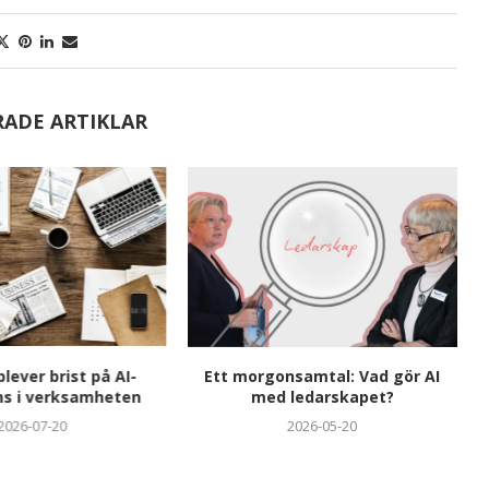
RADE ARTIKLAR
plever brist på AI-
Ett morgonsamtal: Vad gör AI
s i verksamheten
med ledarskapet?
2026-07-20
2026-05-20