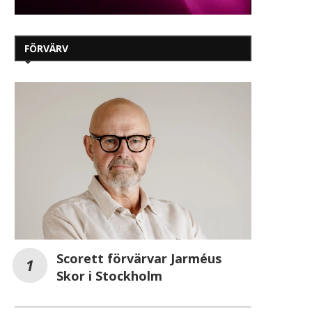
FÖRVÄRV
Cognizant lanserar ny AI-
AI får fler och mer avan
plattform för
arbetsuppgifter i möte
Scorett förvärvar Jarméus
kompetensutveckling
2025-11-16
Skor i Stockholm
2026-04-24