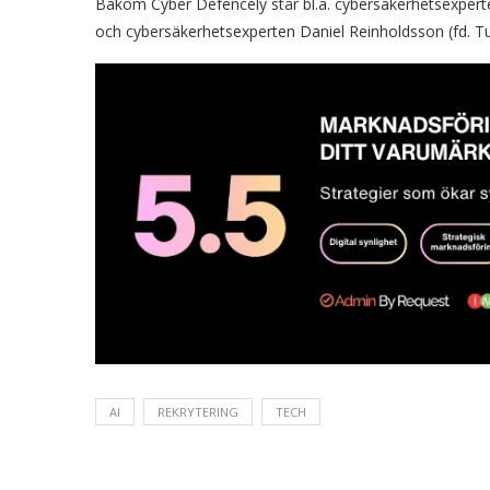
Bakom Cyber Defencely står bl.a. cybersäkerhetsexpert
och cybersäkerhetsexperten Daniel Reinholdsson (fd. Tu
AI
REKRYTERING
TECH