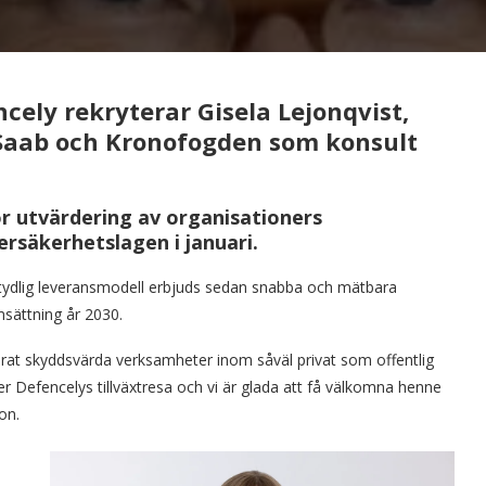
cely rekryterar Gisela Lejonqvist,
å Saab och Kronofogden som konsult
ör utvärdering av organisationers
rsäkerhetslagen i januari.
tydlig leveransmodell erbjuds sedan snabba och mätbara
msättning år 2030.
cerat skyddsvärda verksamheter inom såväl privat som offentlig
yber Defencelys tillväxtresa och vi är glada att få välkomna henne
on.