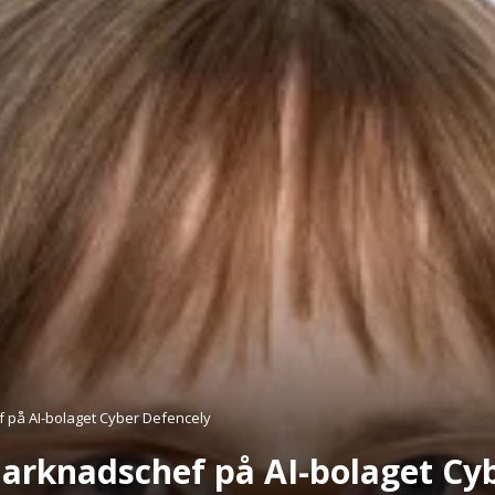
f på AI-bolaget Cyber Defencely
marknadschef på AI-bolaget Cy