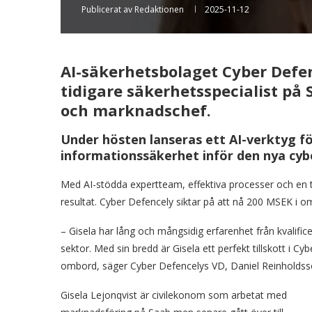
Publicerat av
Redaktionen
2025-11-12
AI-säkerhetsbolaget Cyber Defen
tidigare säkerhetsspecialist p
och marknadschef.
Under hösten lanseras ett AI-verktyg f
informationssäkerhet inför den nya cybe
Med AI-stödda expertteam, effektiva processer och en 
resultat. Cyber Defencely siktar på att nå 200 MSEK i o
– Gisela har lång och mångsidig erfarenhet från kvalifi
sektor. Med sin bredd är Gisela ett perfekt tillskott i C
ombord, säger Cyber Defencelys VD, Daniel Reinholdss
Gisela Lejonqvist är civilekonom som arbetat med