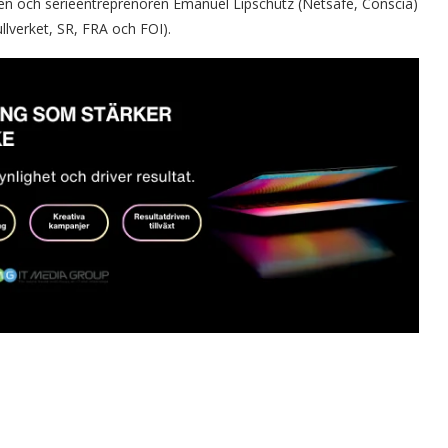
en och serieentreprenören Emanuel Lipschütz (Netsafe, Conscia)
llverket, SR, FRA och FOI).