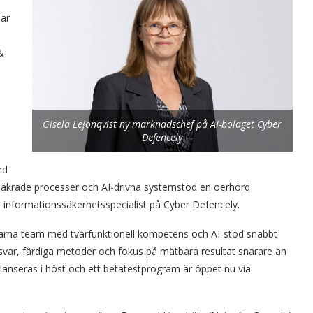
 är
&
Gisela Lejonqvist ny marknadschef på AI-bolaget Cyber
Defencely
ed
ssäkrade processer och AI-drivna systemstöd en oerhörd
h informationssäkerhetsspecialist på Cyber Defencely.
erfarna team med tvärfunktionell kompetens och AI-stöd snabbt
svar, färdiga metoder och fokus på mätbara resultat snarare än
lanseras i höst och ett betatestprogram är öppet nu via