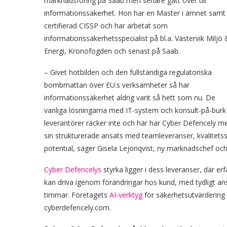
marknadsföring på Saab men senare gått över till
informationssäkerhet. Hon har en Master i ämnet samt
certifierad CISSP och har arbetat som
informationssäkerhetsspecialist på bl.a. Västervik Miljö 
Energi, Kronofogden och senast på Saab.
– Givet hotbilden och den fullständiga regulatoriska
bombmattan över EU:s verksamheter så har
informationssäkerhet aldrig varit så hett som nu. De
vanliga lösningarna med IT-system och konsult-på-burk
leverantörer räcker inte och här har Cyber Defencely m
sin strukturerade ansats med teamleveranser, kvalitet
potential, säger Gisela Lejonqvist, ny marknadschef oc
Cyber Defencelys
styrka ligger i dess leveranser, där 
kan driva igenom förändringar hos kund, med tydligt an
timmar. Företagets
AI-verktyg
för säkerhetsutvärdering 
cyberdefencely.com.