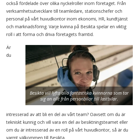
också fördelade över olika nyckelroller inom företaget. Från
verksamhetsutvecklare till teamledare, stationschefer och
personal på vårt huvudkontor inom ekonomi, HR, kundtjänst
och marknadsföring. Varje kvinna på Besikta spelar en viktig
roll i att forma och driva företagets framtid.
Är
du
Besikta vill lyfta alla fantastiska kvinnorna som tar
sig an allt från personbilar till lastbilar.
intresserad av att bli en del av vårt team? Oavsett om du är
tekniskt kunnig och vill vara en del av besiktningsteamet eller
om du är intresserad av en roll på vårt huvudkontor, så är du
varmt välkommen till Besikta.