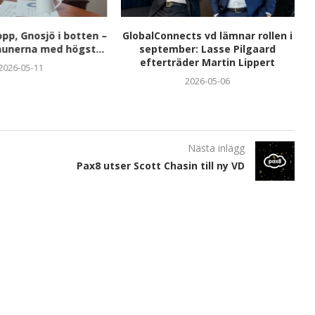
opp, Gnosjö i botten –
GlobalConnects vd lämnar rollen i
unerna med högst...
september: Lasse Pilgaard
efterträder Martin Lippert
2026-05-11
2026-05-06
Nästa inlägg
Pax8 utser Scott Chasin till ny VD