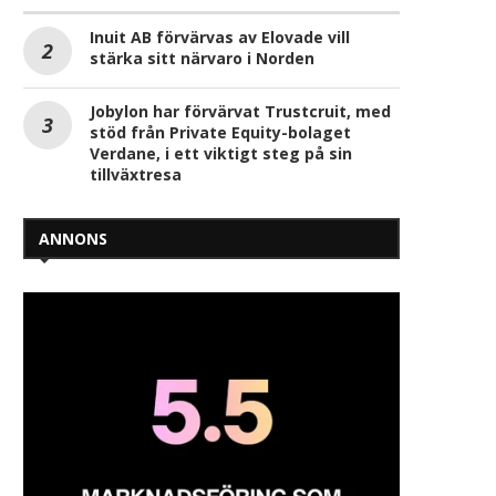
Inuit AB förvärvas av Elovade vill
Anders Lindmark utses till
Daniel Aldén ny arbetsch
stärka sitt närvaro i Norden
President för Husqvarna
asfaltutläggning inom 
Construction-divisionen
2026-04-20
Jobylon har förvärvat Trustcruit, med
2026-04-28
stöd från Private Equity-bolaget
Verdane, i ett viktigt steg på sin
tillväxtresa
ANNONS