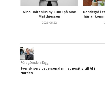
a
Nina Holtenius ny CHRO på Max
Danderyd i t
ngeliki
Matthiessen
här är komm
uropean
2026-06-22
026
Föregående inlägg
Svensk servicepersonal minst positiv till AI i
Norden