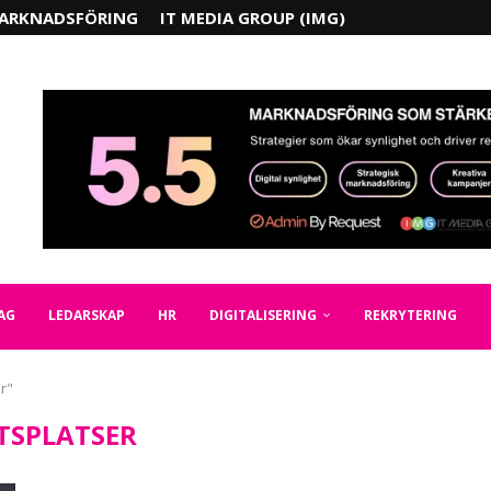
ARKNADSFÖRING
IT MEDIA GROUP (IMG)
AG
LEDARSKAP
HR
DIGITALISERING
REKRYTERING
r"
TSPLATSER