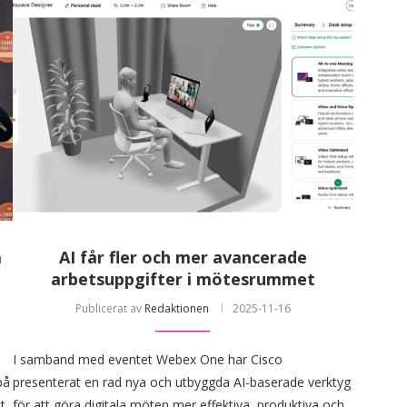
a
AI får fler och mer avancerade
arbetsuppgifter i mötesrummet
Publicerat av
Redaktionen
2025-11-16
I samband med eventet Webex One har Cisco
på
presenterat en rad nya och utbyggda AI-baserade verktyg
t
för att göra digitala möten mer effektiva, produktiva och