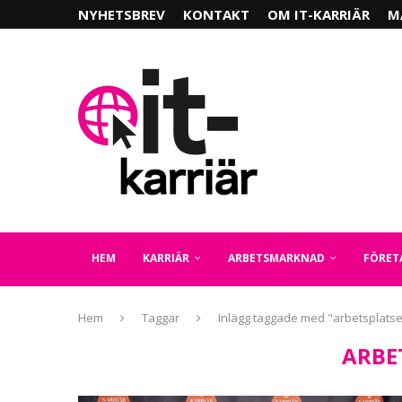
NYHETSBREV
KONTAKT
OM IT-KARRIÄR
M
HEM
KARRIÄR
ARBETSMARKNAD
FÖRET
Hem
Taggar
Inlägg taggade med "arbetsplatse
ARBE