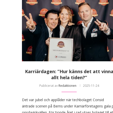
Karriärdagen: ”Hur känns det att vinn
allt hela tiden?”
Publicerat av
Redaktionen
2025-11-24
Det var jubel och applåder när techbolaget Consid
äntrade scenen på Berns under Karriärföretagens gala 
onsdagskvällen. För tionde året i rad utses bolaget till et