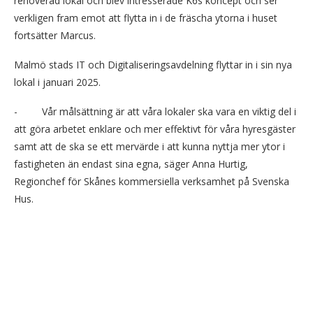
renoverad lokal och blev intresserade K6s koncept och ser
verkligen fram emot att flytta in i de fräscha ytorna i huset
fortsätter Marcus.
Malmö stads IT och Digitaliseringsavdelning flyttar in i sin nya
lokal i januari 2025.
- Vår målsättning är att våra lokaler ska vara en viktig del i
att göra arbetet enklare och mer effektivt för våra hyresgäster
samt att de ska se ett mervärde i att kunna nyttja mer ytor i
fastigheten än endast sina egna, säger Anna Hurtig,
Regionchef för Skånes kommersiella verksamhet på Svenska
Hus.