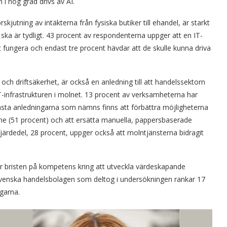
i hög grad drivs av AI.
kjutning av intäkterna från fysiska butiker till ehandel, är starkt
ska är tydligt. 43 procent av respondenterna uppger att en IT-
 fungera och endast tre procent hävdar att de skulle kunna driva
ch driftsäkerhet, är också en anledning till att handelssektorn
 IT-infrastrukturen i molnet. 13 procent av verksamheterna har
ämsta anledningarna som nämns finns att förbättra möjligheterna
line (51 procent) och att ersätta manuella, pappersbaserade
fjärdedel, 28 procent, uppger också att molntjänsterna bidragit
är bristen på kompetens kring att utveckla värdeskapande
 svenska handelsbolagen som deltog i undersökningen rankar 17
garna.