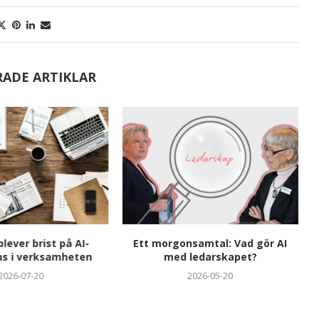
RADE ARTIKLAR
plever brist på AI-
Ett morgonsamtal: Vad gör AI
s i verksamheten
med ledarskapet?
2026-07-20
2026-05-20