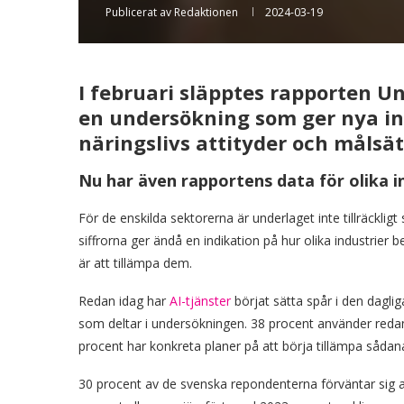
Publicerat av
Redaktionen
2024-03-19
I februari släpptes rapporten U
en undersökning som ger nya ins
näringslivs attityder och målsä
Nu har även rapportens data för olika in
För de enskilda sektorerna är underlaget inte tillräcklig
siffrorna ger ändå en indikation på hur olika industrier
är att tillämpa dem.
Redan idag har
AI-tjänster
börjat sätta spår i den dagl
som deltar i undersökningen. 38 procent använder redan i
procent har konkreta planer på att börja tillämpa sådan
30 procent av de svenska repondenterna förväntar sig 