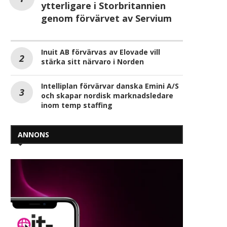
ytterligare i Storbritannien
genom förvärvet av Servium
Inuit AB förvärvas av Elovade vill
stärka sitt närvaro i Norden
Intelliplan förvärvar danska Emini A/S
och skapar nordisk marknadsledare
inom temp staffing
ANNONS
Cognizant lanserar ny AI-
AI får fler och mer avan
plattform för
arbetsuppgifter i möte
kompetensutveckling
2025-11-16
2026-04-24