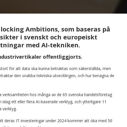
nlocking Ambitions, som baseras på
ikter i svenskt och europeiskt
ttningar med AI-tekniken.
dustrivertikaler offentliggjorts.
t stort för att data ska kunna betraktas som säkerställda, men
 betraktar den snabba tekniska utvecklingen, och hur benägna de
iga verksamheten hos många av de 65 svenska handelsföretag
dag ett eller flera AI-baserade verktyg, och ytterligare 11
a verktyg.
att deras IT-investeringar under 2024 kommer att öka med 50