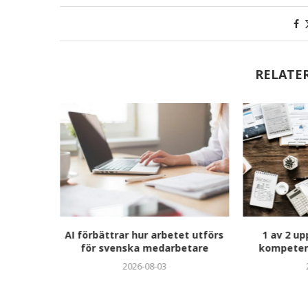
RELATE
Kristin
AI förbättrar hur arbetet utförs
1 av 2 up
ief Sales
för svenska medarbetare
kompeten
2026-08-03