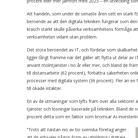
procent eller mer jämfört med 2023 – en utveckling som 
Att handeln, som under de senaste åren sett en stark förs
beroende av att den digitala tekniken fungerar som den 
krasch starkt skulle påverka verksamhetens förmåga att
verksamheten vidare utan problem.
Det stora beroendet av IT, och fördelar som skalbarhet o
ligger långt framme när det gäller att flytta ut delar av
använt molntjänster i tio år eller mer, och bland de fr
till distansarbete (62 procent), förbättra säkerheten on
processer med digitala system (36 procent). Fler än en 
till ökade intäkter.
En av de utmaningar som lyfts fram över alla sektorer 
tjänster och lösningar baserade på tekniken. Bland de
procent detta som en faktor som bromsar AI-investerin
”Trots att nästan nio av tio svenska företag anger
att de erbjuder någon form av utbildning i digitala