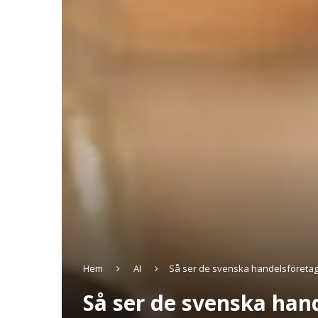
Hem
AI
Så ser de svenska handelsföretag
Så ser de svenska han