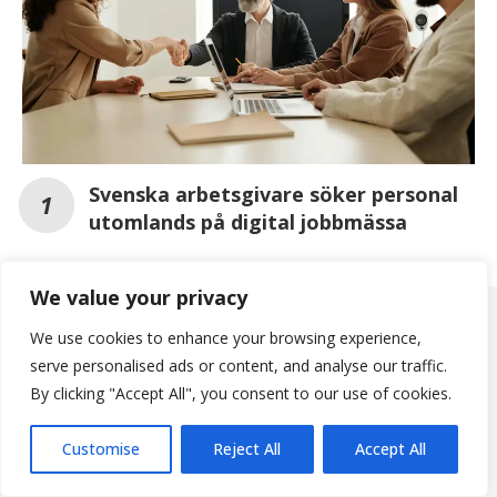
Svenska arbetsgivare söker personal
utomlands på digital jobbmässa
We value your privacy
Vårens jobb- och utbildningsmässa i Bromölla
Vi använder cookies och andra identifierare för att förbättra din
kommun
upplevelse. Detta gör att vi kan säkerställa din åtkomst,
We use cookies to enhance your browsing experience,
analysera ditt besök på vår webbplats. Det hjälper oss att
serve personalised ads or content, and analyse our traffic.
Sveriges främsta arbetsgivare utsedda –
toppar listan över bästa arbetsvillkor
erbjuda dig ett anpassat innehåll och smidig åtkomst till
By clicking "Accept All", you consent to our use of cookies.
användbar information. Klicka på ”Jag godkänner” för att
acceptera vår användning av cookies och andra identifierare.
Customise
Reject All
Accept All
NYHETSBREV JA TACK
Jag Godkänner
Mer information >>