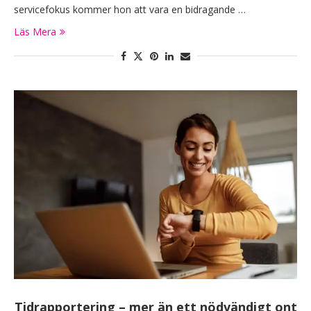
servicefokus kommer hon att vara en bidragande …
Läs Mera
Tidrapportering – mer än ett nödvändigt ont