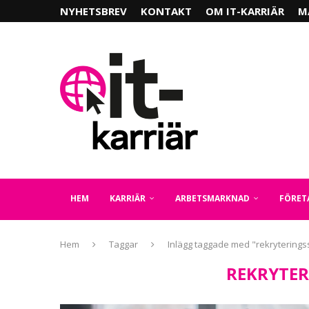
NYHETSBREV
KONTAKT
OM IT-KARRIÄR
M
HEM
KARRIÄR
ARBETSMARKNAD
FÖRET
Hem
Taggar
Inlägg taggade med "rekrytering
REKRYTER