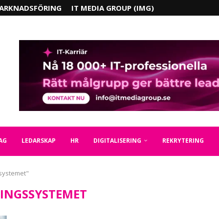
ARKNADSFÖRING
IT MEDIA GROUP (IMG)
AG
LEDARSKAP
HR
DIGITALISERING
REKRYTERING
ssystemet"
INGSSYSTEMET