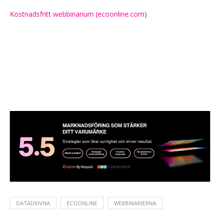
Kostnadsfritt webbinarium (ecoonline.com)
DATADRIVNA
ECOONLINE
WEBBINARIERNA