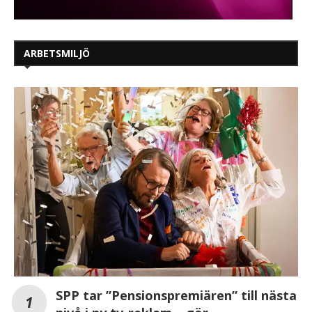
ARBETSMILJÖ
SPP tar ”Pensionspremiären” till nästa