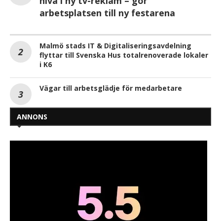
nivå i ny tv-reklam – gör
arbetsplatsen till ny festarena
Malmö stads IT & Digitaliseringsavdelning
flyttar till Svenska Hus totalrenoverade lokaler
i K6
Vägar till arbetsglädje för medarbetare
ANNONS