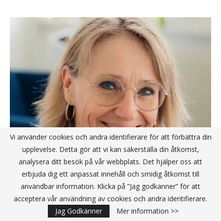
Vi använder cookies och andra identifierare för att förbättra din
upplevelse. Detta gör att vi kan säkerställa din åtkomst,
analysera ditt besök på vår webbplats. Det hjälper oss att
Sanna Rydberg blir ny vd för svenska
erbjuda dig ett anpassat innehåll och smidig åtkomst till
medtechbolaget True Dose
användbar information. Klicka på ”Jag godkänner” för att
acceptera vår användning av cookies och andra identifierare.
Publicerat av
Redaktionen
2026-05-07
Jag Godkänner
Mer information >>