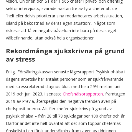
Vision, Unionen och ST där 1 565 chefer i privat- och offentlig
sektor intervjuats, svarade nästan tre av fyra chefer att de
“helt eller delvis prioriterar sina medarbetares arbetssituation,
ibland på bekostnad av deras egen situation”. Något som
riskerar att få en negativ påverkan inte bara på deras eget
välbefinnande, utan också hela organisationen.
Rekordmånga sjukskrivna på grund
av stress
Enligt Försäkringskassan senaste lägesrapport Psykisk ohälsa i
dagens arbetsliv har antalet personer som är sjukfrånvarande
med stressrelaterad diagnos ökat med hela 29% mellan juni
2019 och juni 2023. I senaste
Chefshälsorapporten
, framtagen
2019 av Previa, återspeglas den negativa trenden även på
chefspositionerna. Allt fler chefer sjukskrivs på grund av
psykisk ohälsa – från 28 till 78 sjukdagar per 100 chefer och år.
Därför är det inte helt oväntat att det som toppar chefernas
önskelista i en färsk undersökning framtagen av tidningen