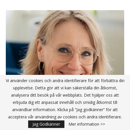
Vi använder cookies och andra identifierare för att förbättra din
upplevelse. Detta gör att vi kan säkerställa din åtkomst,
analysera ditt besök på vår webbplats. Det hjälper oss att
Sanna Rydberg blir ny vd för svenska
erbjuda dig ett anpassat innehåll och smidig åtkomst till
medtechbolaget True Dose
användbar information. Klicka på ”Jag godkänner” för att
acceptera vår användning av cookies och andra identifierare.
Publicerat av
Redaktionen
2026-05-07
Jag Godkänner
Mer information >>