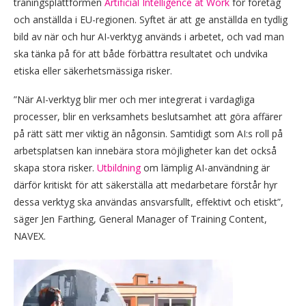
träningsplattformen
Artificial Intelligence at Work
för företag
och anställda i EU-regionen. Syftet är att ge anställda en tydlig
bild av när och hur AI-verktyg används i arbetet, och vad man
ska tänka på för att både förbättra resultatet och undvika
etiska eller säkerhetsmässiga risker.
”När AI-verktyg blir mer och mer integrerat i vardagliga
processer, blir en verksamhets beslutsamhet att göra affärer
på rätt sätt mer viktig än någonsin. Samtidigt som AI:s roll på
arbetsplatsen kan innebära stora möjligheter kan det också
skapa stora risker.
Utbildning
om lämplig AI-användning är
därför kritiskt för att säkerställa att medarbetare förstår hyr
dessa verktyg ska användas ansvarsfullt, effektivt och etiskt”,
säger Jen Farthing, General Manager of Training Content,
NAVEX.