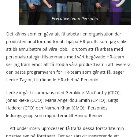
Executive team Personio
Det känns som en gåva att få arbeta i en organisation där
produkten är utformad för att hjälpa HR-proffs som jag själv
att bli ännu bättre på våra jobb. Förutom att få arbeta med
personalstrategin tillsammans med vårt begåvade HR-team
ser jag fram emot att få stödja våra produktteam i att leverera
den bästa programvaran för HR-team som går att få, säger
Lenke Taylor, tillträdande HR-chef på Personio.
Lenke ingår tillsammans med Geraldine MacCarthy (CRO),
Jonas Rieke (COO), Maria Angelidou-Smith (CPTO), Birgit
Haderer (CFO) och Naman Khan (CMO) i Personios
ledningsgrupp som rapporterar till Hanno Renner.
– Att under intervjuprocessen få träffa dessa förstärkte min
positiva syn på företaget. Det var särskilt inspirerande att