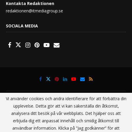
Kontakta Redaktionen
redaktionen@itmediagroup.se
SOCIALA MEDIA
Vi använder cookies och andra identifierare för att förbättra din
upplevelse. Detta gör att vi kan säkerställa din åtkomst,
analysera ditt besök på vår webbplats. Det hjälper oss att
@2021 - All Right Reserved. Designed and Developed by
IT Media Group
erbjuda dig ett anpassat innehåll och smidig åtkomst till
Sverige AB
användbar information. Klicka på ”Jag godkänner” för att