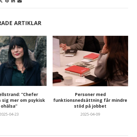
RADE ARTIKLAR
llstrand: ”Chefer
Personer med
a sig mer om psykisk
funktionsnedsättning får mindre
ohälsa”
stöd på jobbet
2025-04-23
2025-04-09