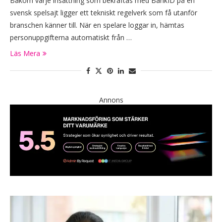
Bakom varje insättning som bekräftas med BankID på en
svensk spelsajt ligger ett tekniskt regelverk som få utanför
branschen känner till. När en spelare loggar in, hämtas
personuppgifterna automatiskt från …
Läs Mera
Annons