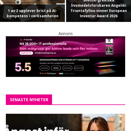
Svensk-grekiska
livsmedelsforskaren Angeliki
1 av 2 upplever brist på AI-
Triantafyllou vinner European
kompetens i verksamheten
Inventor Award 2026
Annons
SENASTE NYHETER