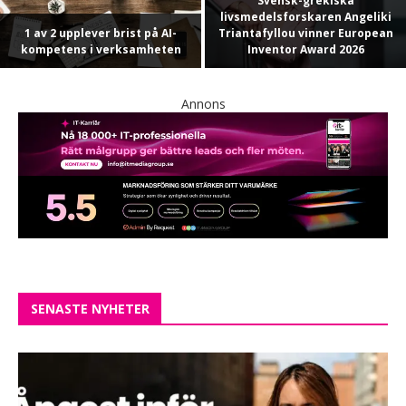
Svensk-grekiska
livsmedelsforskaren Angeliki
1 av 2 upplever brist på AI-
Triantafyllou vinner European
kompetens i verksamheten
Inventor Award 2026
Annons
SENASTE NYHETER