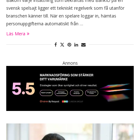
Bakom varje insättning som bekräftas med BankID på en
svensk spelsajt ligger ett tekniskt regelverk som få utanför
branschen känner till. När en spelare loggar in, hämtas
personuppgifterna automatiskt från …
Läs Mera
Annons