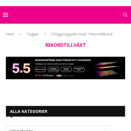
Hem
Taggar
Inlägg taggade med "rekordtillväxt"
REKORDTILLVÄXT
ALLA KATEGORIER