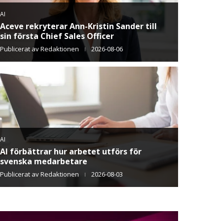
AI
1 av 2 upplever brist på AI-kompetens i
verksamheten
Publicerat av
Redaktionen
2026-07-20
KARRIÄR
Svensk-grekiska livsmedelsforskaren
Angeliki Triantafyllou vinner European
Inventor Award 2026
Publicerat av
Redaktionen
2026-07-13