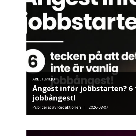
r till
TEKNIK
Channel Factory lanserar ver
ör
annonsflöden
Publicerat av
Redaktionen
2026-07-27