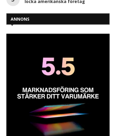
locka amerikanska företag
ANNONS