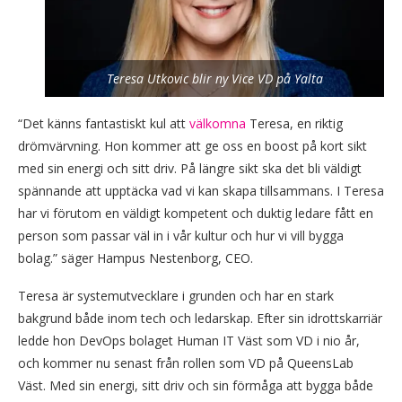
Teresa Utkovic blir ny Vice VD på Yalta
“Det känns fantastiskt kul att
välkomna
Teresa, en riktig
drömvärvning. Hon kommer att ge oss en boost på kort sikt
med sin energi och sitt driv. På längre sikt ska det bli väldigt
spännande att upptäcka vad vi kan skapa tillsammans. I Teresa
har vi förutom en väldigt kompetent och duktig ledare fått en
person som passar väl in i vår kultur och hur vi vill bygga
bolag.” säger Hampus Nestenborg, CEO.
Teresa är systemutvecklare i grunden och har en stark
bakgrund både inom tech och ledarskap. Efter sin idrottskarriär
ledde hon DevOps bolaget Human IT Väst som VD i nio år,
och kommer nu senast från rollen som VD på QueensLab
Väst. Med sin energi, sitt driv och sin förmåga att bygga både