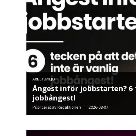
r till
TEKNIK
Channel Factory lanserar ver
ör
annonsflöden
Publicerat av
Redaktionen
2026-07-27