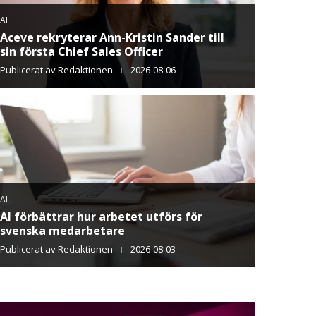
AI
1 av 2 upplever brist på AI-kompetens i
verksamheten
Publicerat av
Redaktionen
2026-07-20
KARRIÄR
Svensk-grekiska livsmedelsforskaren
Angeliki Triantafyllou vinner European
Inventor Award 2026
Publicerat av
Redaktionen
2026-07-13